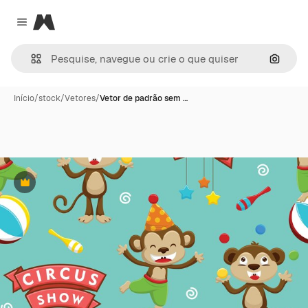
Magnific
Close menu
Pesqui
Início
/
stock
/
Vetores
/
Vetor de padrão sem …
Premium