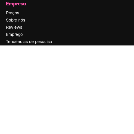
Empresa
Preços
Sobre nós
Reviews
Emprego
Tendências de pesquisa
Blog
Eventos
Slidesgo
Vender conteúdo
Sala de imprensa
Procurando por magnific.ai?
Siga-nos
Suporte ao cliente
Instagram
YouTube
LinkedIn