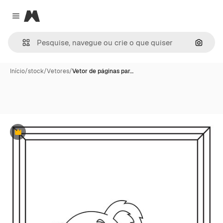
Magnific
Close menu
Pesqui
Início
/
stock
/
Vetores
/
Vetor de páginas par…
Premium