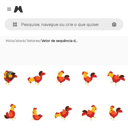
Magnific
Close menu
Pesqui
Início
/
stock
/
Vetores
/
Vetor de sequência d…
Premium