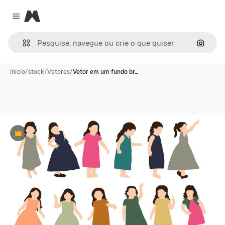
Magnific
Close menu
Pesqui
Início
/
stock
/
Vetores
/
Vetor em um fundo br…
Premium