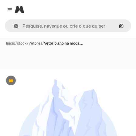
Magnific
Close menu
Pesqui
Início
/
stock
/
Vetores
/
Vetor plano na moda …
Premium