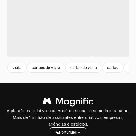
visita
cartões de visita
cartão de visita
cartão
busi
A plataforma criativa para você direcionar seu melhor trabalho.
Mais de 1 milhão de assinantes entre criativos, empresas,
agências e estúdios.
Português