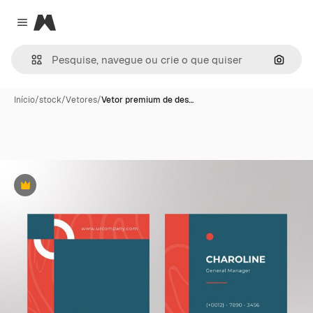
Magnific
Close menu
Pesqui
Início
/
stock
/
Vetores
/
Vetor premium de des…
Premium