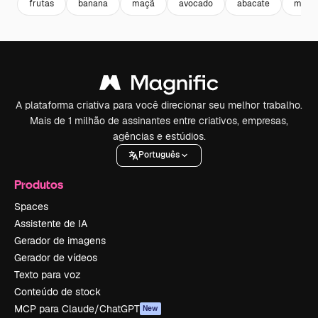
frutas
banana
maçã
avocado
abacate
melan
A plataforma criativa para você direcionar seu melhor trabalho.
Mais de 1 milhão de assinantes entre criativos, empresas,
agências e estúdios.
Português
Produtos
Spaces
Assistente de IA
Gerador de imagens
Gerador de vídeos
Texto para voz
Conteúdo de stock
MCP para Claude/ChatGPT
New