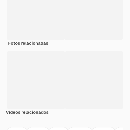
Fotos relacionadas
Vídeos relacionados
Premium
Premium
Gerado por IA
Premium
Premium
Gerado por 