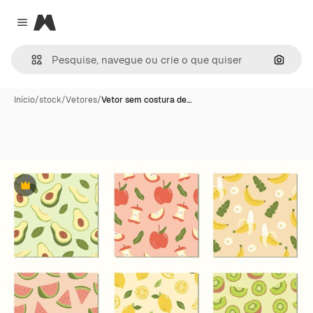
Magnific
Close menu
Pesqui
Início
/
stock
/
Vetores
/
Vetor sem costura de…
Premium