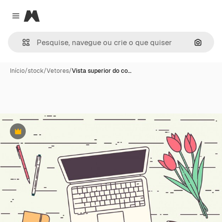
Magnific
Close menu
Pesqui
Início
/
stock
/
Vetores
/
Vista superior do co…
Premium