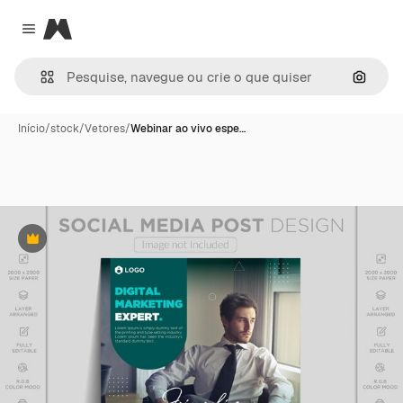
Magnific
Close menu
Pesqui
Início
/
stock
/
Vetores
/
Webinar ao vivo espe…
Premium