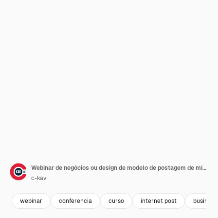
Webinar de negócios ou design de modelo de postagem de mídia social de evento online
c-kav
webinar
conferencia
curso
internet post
business