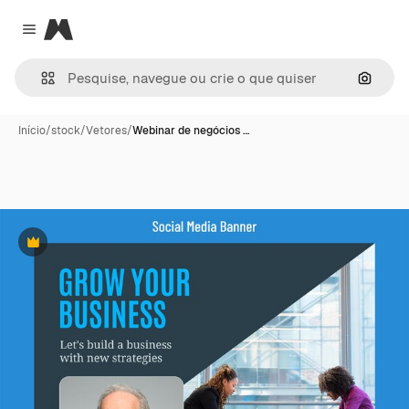
Magnific
Close menu
Pesqui
Início
/
stock
/
Vetores
/
Webinar de negócios …
Premium