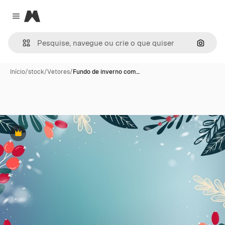
Magnific
Close menu
Pesqui
Início
/
stock
/
Vetores
/
Fundo de inverno com…
Premium