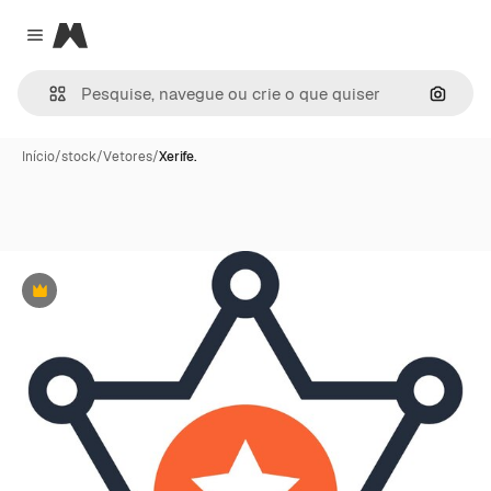
Magnific
Close menu
Pesqui
Início
/
stock
/
Vetores
/
Xerife.
Premium