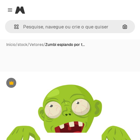
Magnific
Close menu
Pesqui
Início
/
stock
/
Vetores
/
Zumbi espiando por t…
Premium