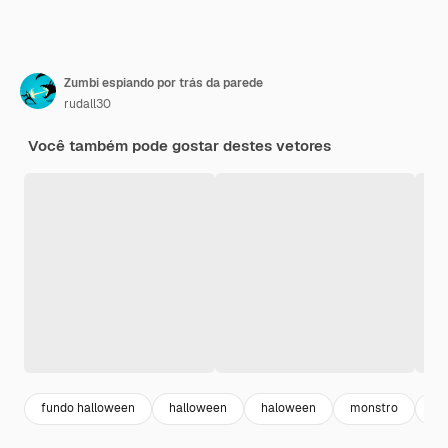
Zumbi espiando por trás da parede
rudall30
Você também pode gostar destes vetores
fundo halloween
halloween
haloween
monstro
ho