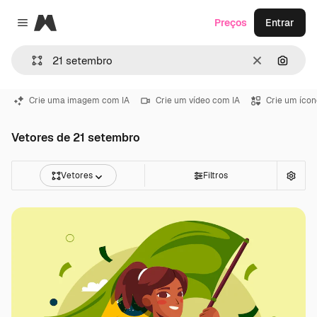
Magnific
Preços
Entrar
Close menu
Limpar
Pesqui
Crie uma imagem com IA
Crie um vídeo com IA
Crie um ícon
Vetores de 21 setembro
Vetores
Filtros