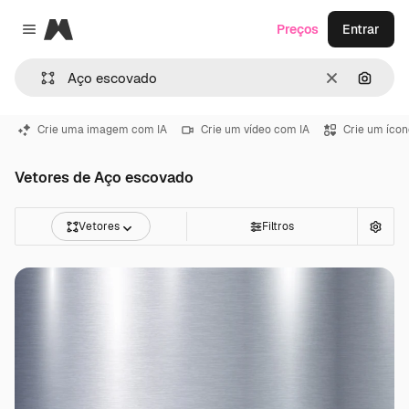
Magnific
Preços
Entrar
Close menu
Limpar
Pesqui
Crie uma imagem com IA
Crie um vídeo com IA
Crie um ícon
Vetores de Aço escovado
Vetores
Filtros