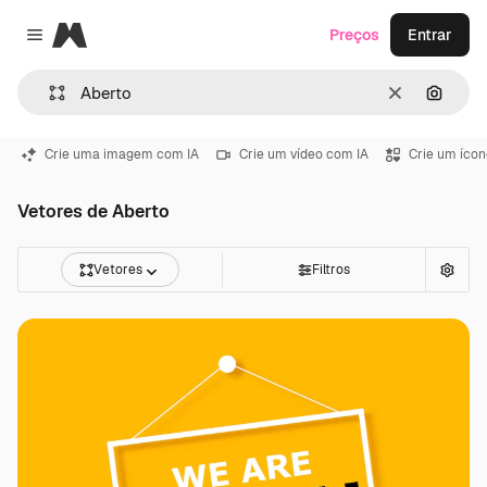
Magnific
Preços
Entrar
Close menu
Limpar
Pesqui
Crie uma imagem com IA
Crie um vídeo com IA
Crie um ícon
Vetores de Aberto
Vetores
Filtros