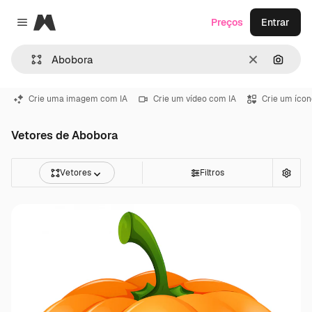
Magnific
Preços
Entrar
Close menu
Limpar
Pesqui
Crie uma imagem com IA
Crie um vídeo com IA
Crie um ícon
Vetores de Abobora
Vetores
Filtros