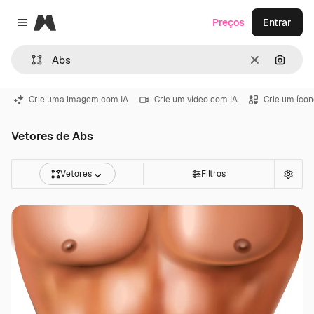
Magnific
Preços
Entrar
Close menu
Limpar
Pesqui
Crie uma imagem com IA
Crie um vídeo com IA
Crie um ícon
Vetores de Abs
Vetores
Filtros