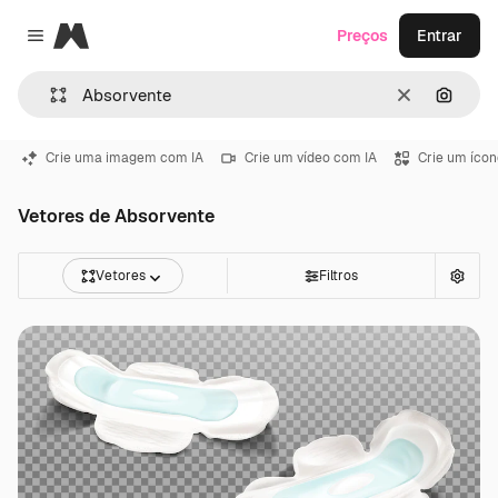
Magnific
Preços
Entrar
Close menu
Limpar
Pesqui
Crie uma imagem com IA
Crie um vídeo com IA
Crie um ícon
Vetores de Absorvente
Vetores
Filtros