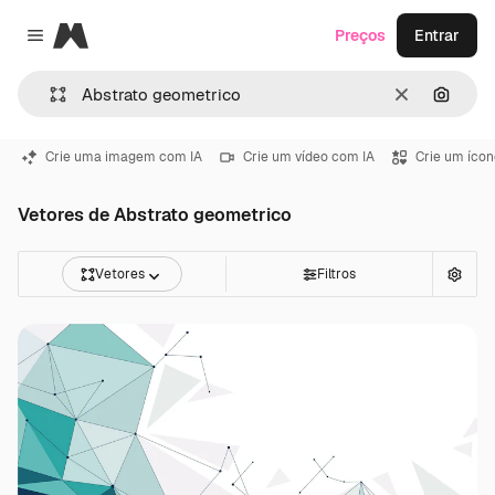
Magnific
Preços
Entrar
Close menu
Limpar
Pesqui
Crie uma imagem com IA
Crie um vídeo com IA
Crie um ícon
Vetores de Abstrato geometrico
Vetores
Filtros