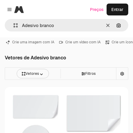
Magnific
Preços
Entrar
Close menu
Limpar
Pesqui
Crie uma imagem com IA
Crie um vídeo com IA
Crie um ícon
Vetores de Adesivo branco
Vetores
Filtros