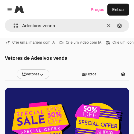
Magnific
Preços
Entrar
Close menu
Limpar
Pesqui
Crie uma imagem com IA
Crie um vídeo com IA
Crie um ícon
Vetores de Adesivos venda
Vetores
Filtros