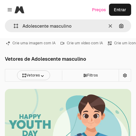
Magnific
Preços
Entrar
Close menu
Limpar
Pesqui
Crie uma imagem com IA
Crie um vídeo com IA
Crie um ícon
Vetores de Adolescente masculino
Vetores
Filtros