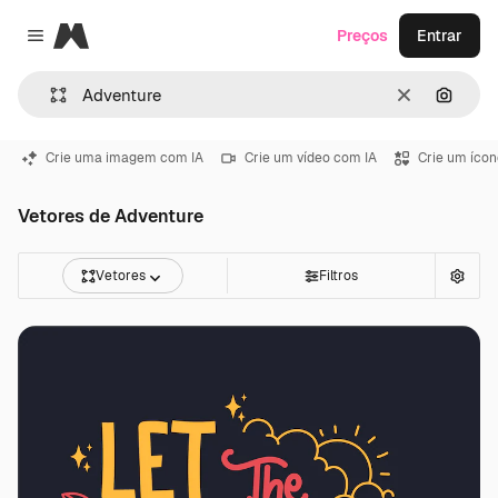
Magnific
Preços
Entrar
Close menu
Limpar
Pesqui
Crie uma imagem com IA
Crie um vídeo com IA
Crie um ícon
Vetores de Adventure
Vetores
Filtros