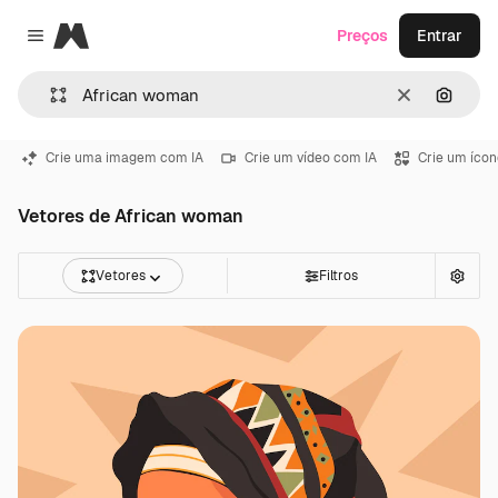
Magnific
Preços
Entrar
Close menu
Limpar
Pesqui
Crie uma imagem com IA
Crie um vídeo com IA
Crie um ícon
Vetores de African woman
Vetores
Filtros