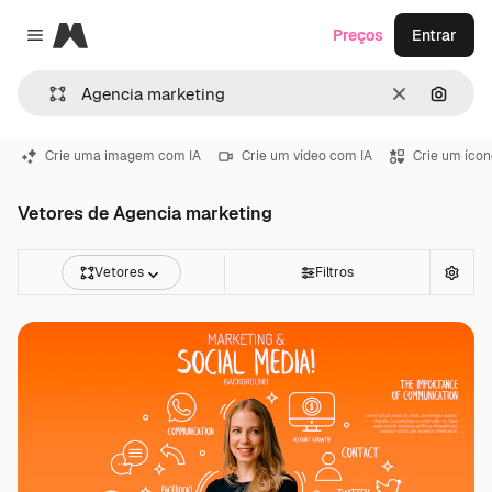
Magnific
Preços
Entrar
Close menu
Limpar
Pesqui
Crie uma imagem com IA
Crie um vídeo com IA
Crie um ícon
Vetores de Agencia marketing
Vetores
Filtros