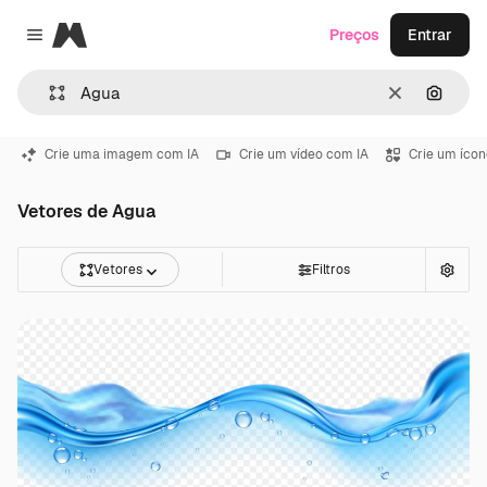
Magnific
Preços
Entrar
Close menu
Limpar
Pesqui
Crie uma imagem com IA
Crie um vídeo com IA
Crie um ícon
Vetores de Agua
Vetores
Filtros