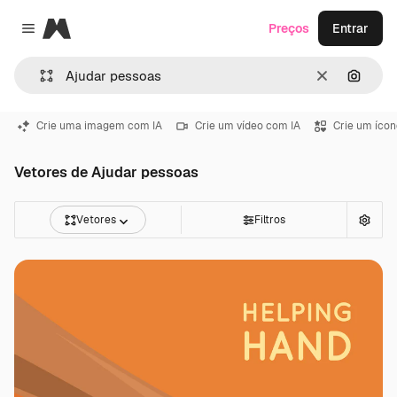
Magnific
Preços
Entrar
Close menu
Limpar
Pesqui
Crie uma imagem com IA
Crie um vídeo com IA
Crie um ícon
Vetores de Ajudar pessoas
Vetores
Filtros