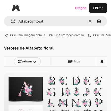
Magnific
Preços
Entrar
Close menu
Limpar
Pesqui
Crie uma imagem com IA
Crie um vídeo com IA
Crie um ícon
Vetores de Alfabeto floral
Vetores
Filtros