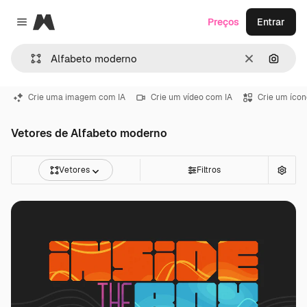
Magnific
Preços
Entrar
Close menu
Limpar
Pesqui
Crie uma imagem com IA
Crie um vídeo com IA
Crie um ícon
Vetores de Alfabeto moderno
Vetores
Filtros