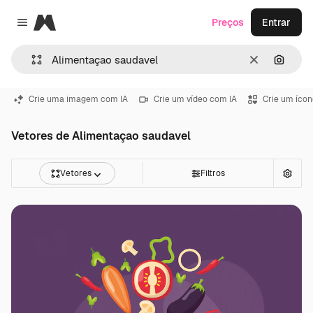
Magnific
Preços
Entrar
Close menu
Limpar
Pesqui
Crie uma imagem com IA
Crie um vídeo com IA
Crie um ícon
Vetores de Alimentaçao saudavel
Vetores
Filtros