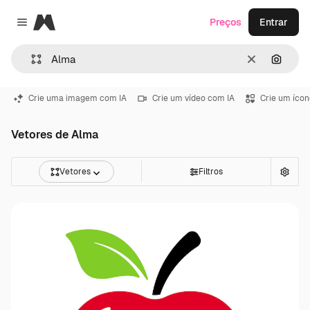
Magnific
Preços
Entrar
Close menu
Limpar
Pesqui
Crie uma imagem com IA
Crie um vídeo com IA
Crie um ícon
Vetores de Alma
Vetores
Filtros