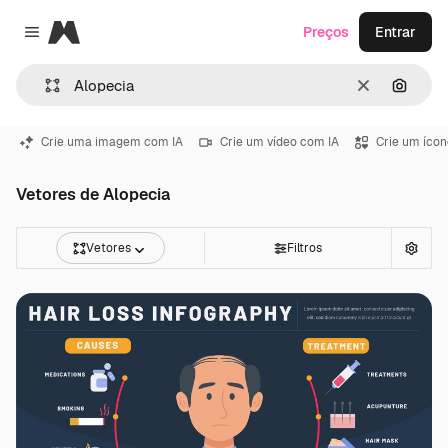
Magnific
Preços
Entrar
Close menu
Limpar
Pesqui
Crie uma imagem com IA
Crie um vídeo com IA
Crie um ícon
Vetores de Alopecia
Vetores
Filtros