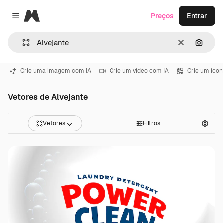
Magnific
Preços
Entrar
Close menu
Limpar
Pesqui
Crie uma imagem com IA
Crie um vídeo com IA
Crie um ícon
Vetores de Alvejante
Vetores
Filtros