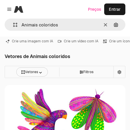
Magnific
Preços
Entrar
Close menu
Limpar
Pesqui
Crie uma imagem com IA
Crie um vídeo com IA
Crie um ícon
Vetores de Animais coloridos
Vetores
Filtros