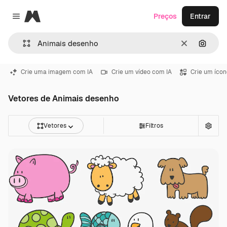
Magnific
Preços
Entrar
Close menu
Limpar
Pesqui
Crie uma imagem com IA
Crie um vídeo com IA
Crie um ícon
Vetores de Animais desenho
Vetores
Filtros