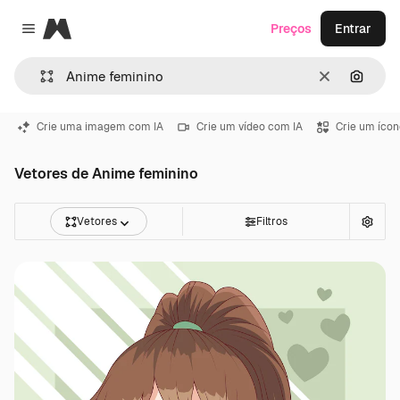
Magnific
Preços
Entrar
Close menu
Limpar
Pesqui
Crie uma imagem com IA
Crie um vídeo com IA
Crie um ícon
Vetores de Anime feminino
Vetores
Filtros