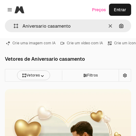
Magnific
Preços
Entrar
Close menu
Limpar
Pesqui
Crie uma imagem com IA
Crie um vídeo com IA
Crie um ícon
Vetores de Aniversario casamento
Vetores
Filtros