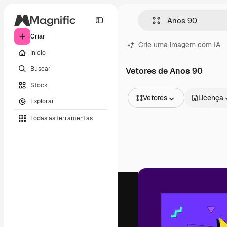
Criar
Crie uma imagem com IA
Início
Buscar
Vetores de Anos 90
Stock
Vetores
Licença
Explorar
Todas as imagens
Todas as ferramentas
Vetores
Ilustrações
Fotos
PSD
Modelos
Mockups
Vídeos
Clipes de vídeo
Animações
Modelos de vídeos
Ícones
Modelos 3D
Fontes