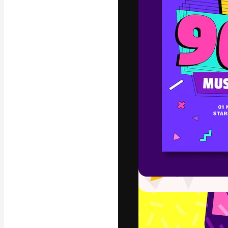
A plataforma cr
seu melhor trab
assinantes entr
agências e estú
Português
Copyright © 2010