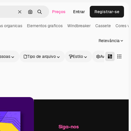
Preços
Entrar
Registrar-se
Limpar
Pesquisar por imagem
Buscar
s organicas
Elementos graficos
Windbreaker
Cassete
Cores vi
Relevância
ssoas
Tipo de arquivo
Estilo
Avançado
Empresa
Siga-nos