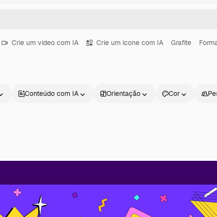
Crie um vídeo com IA
Crie um ícone com IA
Grafite
Forma
Conteúdo com IA
Orientação
Cor
Pe
Produtos
Começar