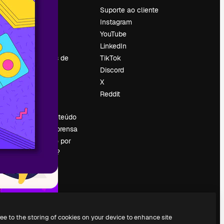
Preços
Suporte ao cliente
Sobre nós
Instagram
Reviews
YouTube
Emprego
LinkedIn
Tendências de
TikTok
pesquisa
Discord
Blog
X
Eventos
Reddit
es
Slidesgo
Vender conteúdo
Sala de imprensa
Procurando por
magnific.ai?
ree to the storing of cookies on your device to enhance site