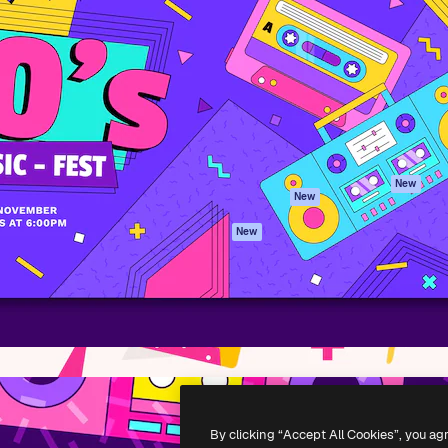
iativa para você direcionar
Spaces
Academy
alho. Mais de 1 milhão de
Assistente de IA
Documentação
e criativos, empresas,
Gerador de
Atendimento
dios.
imagens
Termos e
Gerador de vídeos
condições
Texto para voz
Política de
privacidade
Conteúdo de stock
Originais
MCP para
New
New
Claude/ChatGPT
Política de cooki
Agentes
Central de
New
confiabilidade
API
Afiliados
App móvel
Empresas
Todas as
ferramentas
-
2026
Freepik Company S.L.U.
Todos os direitos reservados
.
By clicking “Accept All Cookies”, you ag