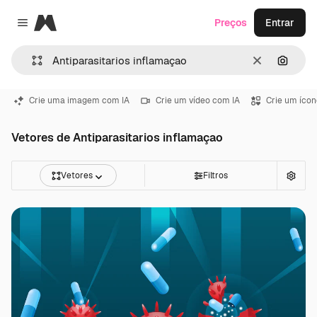
Magnific
Preços
Entrar
Close menu
Limpar
Pesqui
Crie uma imagem com IA
Crie um vídeo com IA
Crie um ícon
Vetores de Antiparasitarios inflamaçao
Vetores
Filtros