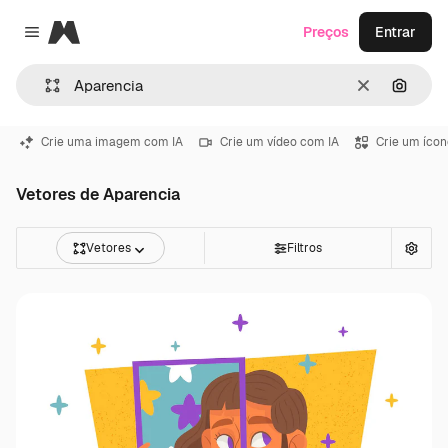
Magnific
Preços
Entrar
Close menu
Limpar
Pesqui
Crie uma imagem com IA
Crie um vídeo com IA
Crie um ícon
Vetores de Aparencia
Vetores
Filtros