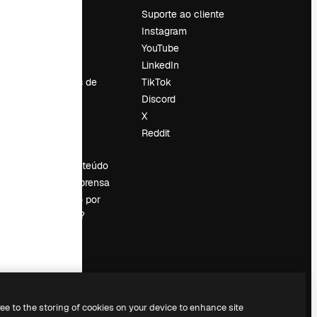
Preços
Suporte ao cliente
Sobre nós
Instagram
Reviews
YouTube
Emprego
LinkedIn
Tendências de
TikTok
pesquisa
Discord
Blog
X
Eventos
Reddit
es
Slidesgo
Vender conteúdo
Sala de imprensa
Procurando por
magnific.ai?
ree to the storing of cookies on your device to enhance site