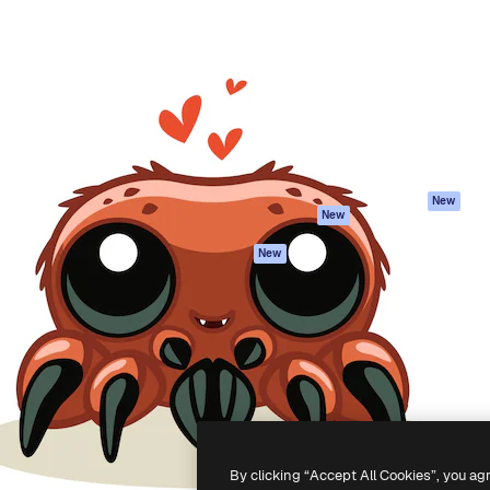
iativa para você direcionar
Spaces
Academy
alho. Mais de 1 milhão de
Assistente de IA
Documentação
e criativos, empresas,
Gerador de
Atendimento
dios.
imagens
Termos e
Gerador de vídeos
condições
Texto para voz
Política de
privacidade
Conteúdo de stock
Originais
MCP para
New
New
Claude/ChatGPT
Política de cooki
Agentes
Central de
New
confiabilidade
API
Afiliados
App móvel
Empresas
Todas as
ferramentas
-
2026
Freepik Company S.L.U.
Todos os direitos reservados
.
By clicking “Accept All Cookies”, you ag