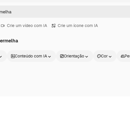
Crie um vídeo com IA
Crie um ícone com IA
vermelha
Conteúdo com IA
Orientação
Cor
Pe
Produtos
Começar