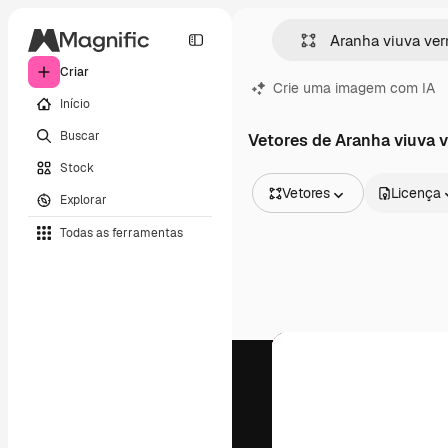
Criar
Crie uma imagem com IA
Início
Buscar
Vetores de Aranha viuva 
Stock
Vetores
Licença
Explorar
Todas as imagens
Todas as ferramentas
Vetores
Ilustrações
Fotos
PSD
Modelos
Mockups
Vídeos
Clipes de vídeo
Animações
Modelos de vídeos
Ícones
Modelos 3D
Fontes