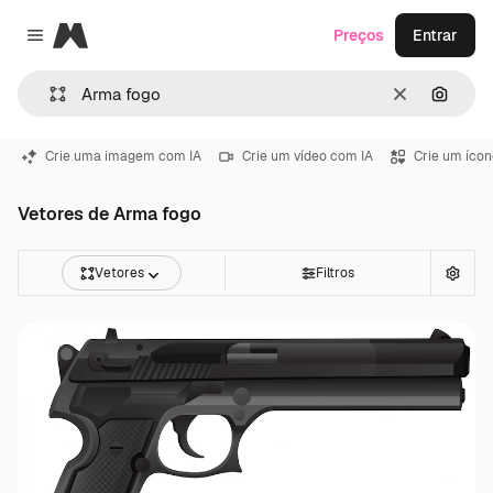
Magnific
Preços
Entrar
Close menu
Limpar
Pesqui
Crie uma imagem com IA
Crie um vídeo com IA
Crie um ícon
Vetores de Arma fogo
Vetores
Filtros