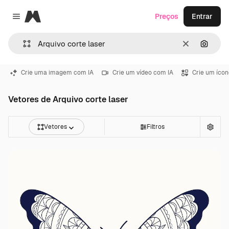
Magnific
Preços
Entrar
Close menu
Limpar
Pesqui
Crie uma imagem com IA
Crie um vídeo com IA
Crie um ícon
Vetores de Arquivo corte laser
Vetores
Filtros