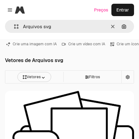
Magnific
Preços
Entrar
Close menu
Limpar
Pesqui
Crie uma imagem com IA
Crie um vídeo com IA
Crie um ícon
Vetores de Arquivos svg
Vetores
Filtros