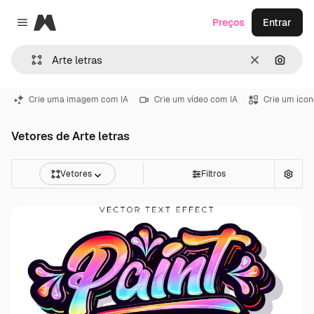
Magnific
Preços
Entrar
Close menu
Limpar
Pesqui
Crie uma imagem com IA
Crie um vídeo com IA
Crie um ícon
Vetores de Arte letras
Vetores
Filtros