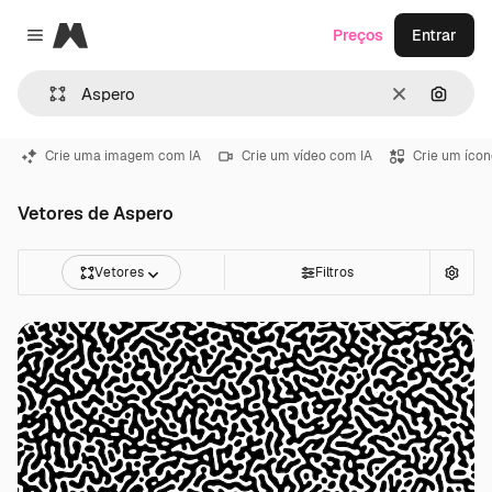
Magnific
Preços
Entrar
Close menu
Limpar
Pesqui
Crie uma imagem com IA
Crie um vídeo com IA
Crie um ícon
Vetores de Aspero
Vetores
Filtros