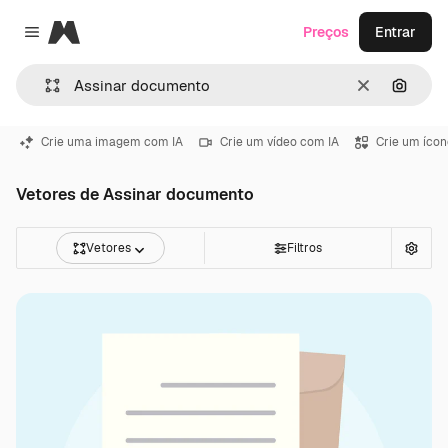
Magnific
Preços
Entrar
Close menu
Limpar
Pesqui
Crie uma imagem com IA
Crie um vídeo com IA
Crie um ícon
Vetores de Assinar documento
Vetores
Filtros