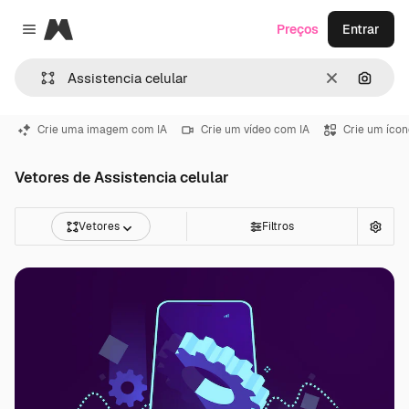
Magnific
Preços
Entrar
Close menu
Limpar
Pesqui
Crie uma imagem com IA
Crie um vídeo com IA
Crie um ícon
Vetores de Assistencia celular
Vetores
Filtros