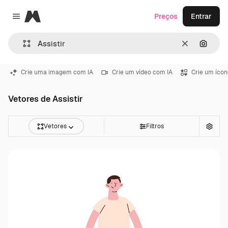
Magnific
Preços
Entrar
Close menu
Limpar
Pesqui
Crie uma imagem com IA
Crie um vídeo com IA
Crie um ícon
Vetores de Assistir
Vetores
Filtros